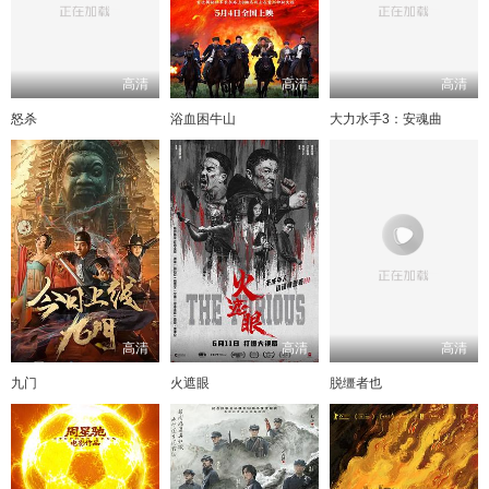
高清
高清
高清
怒杀
浴血困牛山
大力水手3：安魂曲
高清
高清
高清
九门
火遮眼
脱缰者也