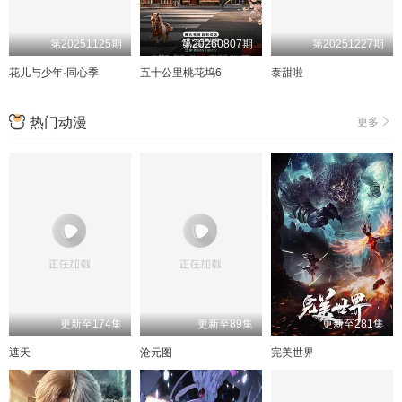
第20251125期
第20260807期
第20251227期
花儿与少年·同心季
五十公里桃花坞6
泰甜啦
热门动漫
更多
更新至174集
更新至89集
更新至281集
遮天
沧元图
完美世界