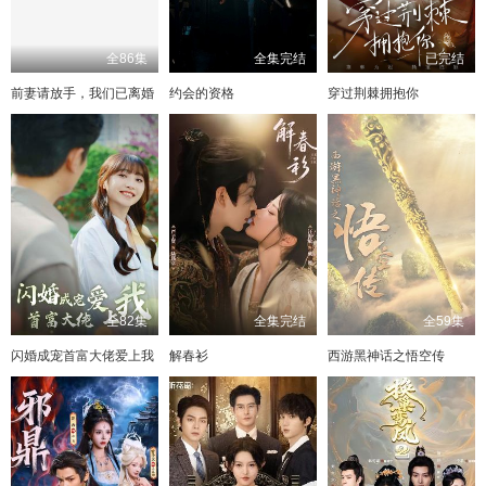
全86集
全集完结
已完结
前妻请放手，我们已离婚
约会的资格
穿过荆棘拥抱你
全82集
全集完结
全59集
闪婚成宠首富大佬爱上我
解春衫
西游黑神话之悟空传