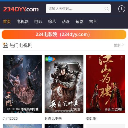
首页
电视剧
电影
综艺
动漫
短剧
留言
234电影院（234dyy.com）
热门电视剧
更多
更新至18集
全36集
更新至20集
九门2026
兵自风中来
御廷谣