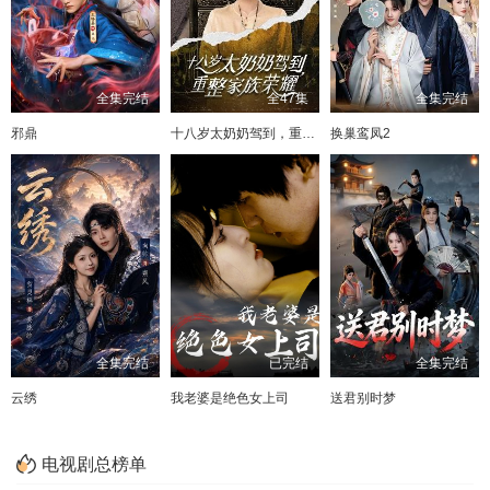
全集完结
全47集
全集完结
邪鼎
十八岁太奶奶驾到，重整家族荣耀
换巢鸾凤2
全集完结
已完结
全集完结
云绣
我老婆是绝色女上司
送君别时梦
电视剧总榜单