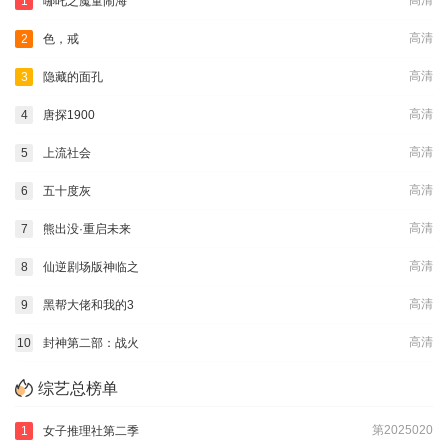
高清
1
哪吒之魔童闹海
高清
2
色，戒
高清
3
隐藏的面孔
高清
4
唐探1900
高清
5
上流社会
高清
6
五十度灰
高清
7
熊出没·重启未来
高清
8
仙逆剧场版神临之
高清
9
黑帮大佬和我的3
高清
10
封神第二部：战火
综艺总榜单
第2025020
1
女子推理社第二季