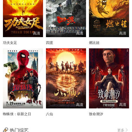
高清
高清
高清
功夫女足
四渡
燃比娃
高清
高清
高清
蜘蛛侠：崭新之日
八仙
致命潮汐
热门综艺
更多