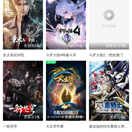
更新至5集
全198集
更新至165集
东大高武学院
斗罗大陆4终极斗罗
斗罗大陆2：绝世唐门
更新至3集
更新至85集
更新至6集
一斩苍穹
大主宰年番
被追放的转生重骑士用游戏知识开无双