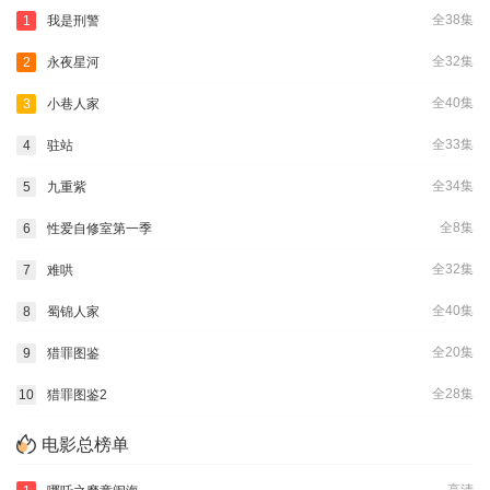
全38集
1
我是刑警
全32集
2
永夜星河
全40集
3
小巷人家
全33集
4
驻站
全34集
5
九重紫
全8集
6
性爱自修室第一季
全32集
7
难哄
全40集
8
蜀锦人家
全20集
9
猎罪图鉴
全28集
10
猎罪图鉴2
电影总榜单