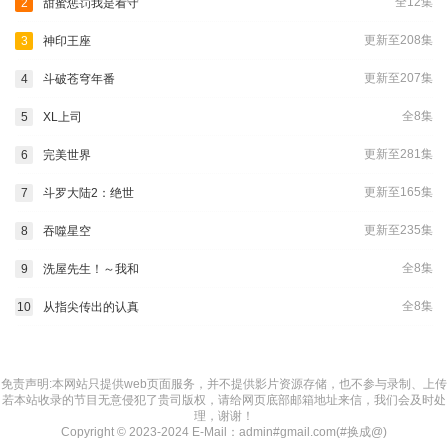
全12集
2
甜蜜惩罚我是看守
更新至208集
3
神印王座
更新至207集
4
斗破苍穹年番
全8集
5
XL上司
更新至281集
6
完美世界
更新至165集
7
斗罗大陆2：绝世
更新至235集
8
吞噬星空
全8集
9
洗屋先生！～我和
全8集
10
从指尖传出的认真
免责声明:本网站只提供web页面服务，并不提供影片资源存储，也不参与录制、上传
若本站收录的节目无意侵犯了贵司版权，请给网页底部邮箱地址来信，我们会及时处
理，谢谢！
Copyright © 2023-2024 E-Mail：admin#gmail.com(#换成@)