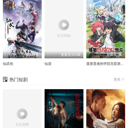
全174集
更新至152集
更新至7集
仙武传
仙逆
落第贤者的学院无双第二回转生，S等级作弊魔术师冒险记
热门短剧
更多