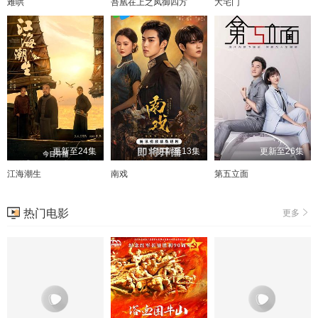
难哄
吾凰在上之凤御四方
大宅门
更新至24集
更新至13集
更新至26集
江海潮生
南戏
第五立面
热门电影
更多