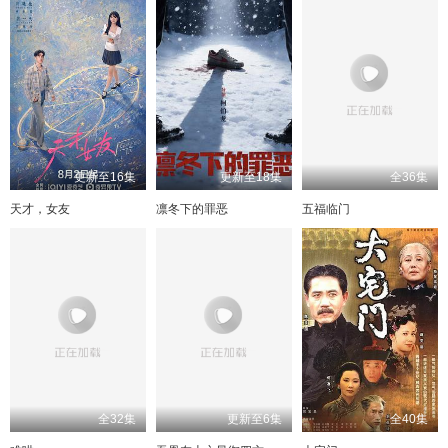
更新至16集
更新至18集
全36集
天才，女友
凛冬下的罪恶
五福临门
全32集
更新至6集
全40集